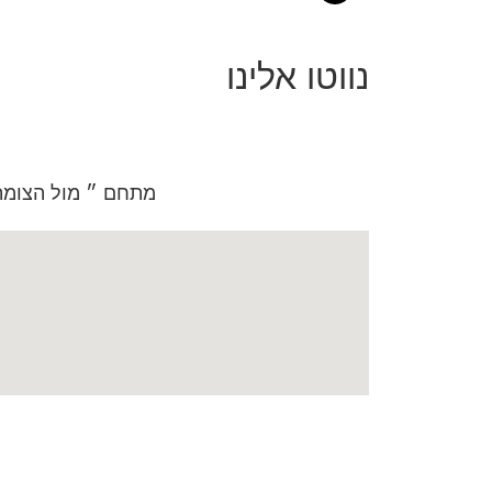
נווטו אלינו
מתחם ״ מול הצומת״ הירמוך 7