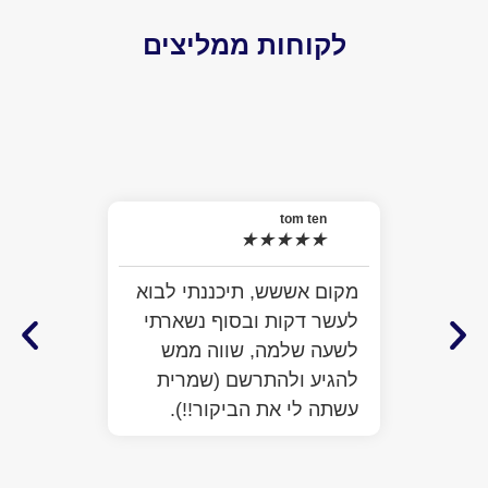
לקוחות ממליצים
el
★
האמת 
tom ten
★
★
★
★
★
למה ל
התרשמ
מקום אששש, תיכננתי לבוא
מלא מ
לעשר דקות ובסוף נשארתי
ממש ח
לשעה שלמה, שווה ממש
לעזור
להגיע ולהתרשם (שמרית
כבר ע
עשתה לי את הביקור!!).
הפתיע
יותר 
הביקו