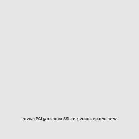
מהיר.
צרו
איתנו
קשר
לכל
שאלה!
יש
לכם
שאלה?
התקשרו
אלינו
054-
5643976
 מאובטח בטכנולוגיית SSL ועומד בתקן PCI העולמי!