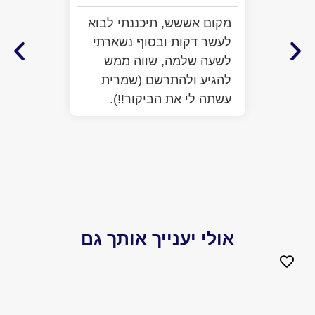
התרשמ
מקום אששש, תיכננתי לבוא
מלא מ
לעשר דקות ובסוף נשארתי
ממש ח
לשעה שלמה, שווה ממש
לעזור
להגיע ולהתרשם (שמרית
כבר ע
עשתה לי את הביקור!!).
הפתיע
יותר 
הביקו
אולי יענייך אותך גם