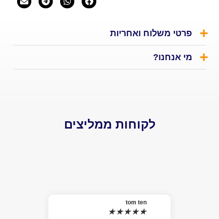
י משלוח ואחריות
אנחנו?
לקוחות ממליצים
el
★
האמת 
tom ten
★
★
★
★
★
למה ל