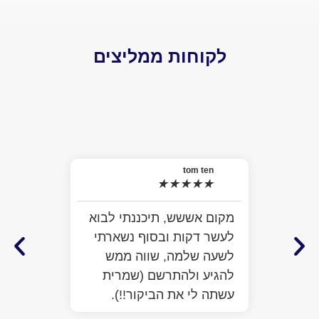
לקוחות ממליצים
 Daniel
★
★
★
האמת של
tom ten
★
★
★
★
★
למה לצפו
התרשמתי
מקום אששש, תיכננתי לבוא
מלא מציא
לעשר דקות ובסוף נשארתי
ממש חמוד
לשעה שלמה, שווה ממש
לעזור. ב
להגיע ולהתרשם (שמרית
כבר על ב
עשתה לי את הביקור!!).
הפתיע או