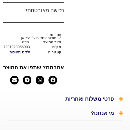
רכישה מאובטחת!
אחריות
12 חודשי אחריות ע"י היבואן
מצב המוצר
חדש
מק"ט
7291023066903
קטגוריה
ילדים ותינוקות
אהבתם? שתפו את המוצר
שלוח ואחריות
נו?