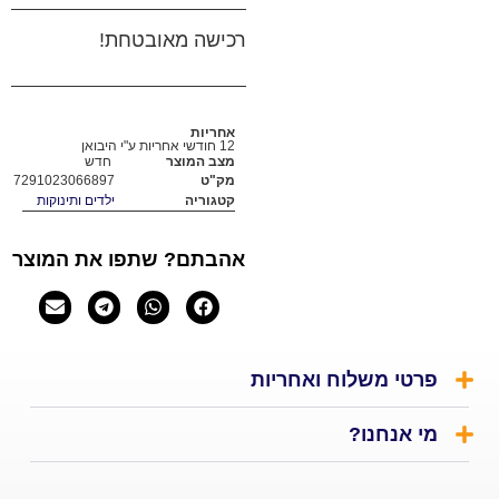
רכישה מאובטחת!
אחריות
12 חודשי אחריות ע"י היבואן
מצב המוצר
חדש
מק"ט
7291023066897
קטגוריה
ילדים ותינוקות
אהבתם? שתפו את המוצר
י משלוח ואחריות
אנחנו?