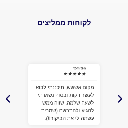
לקוחות ממליצים
el
★
האמת 
tom ten
★
★
★
★
★
למה ל
התרשמ
מקום אששש, תיכננתי לבוא
מלא מ
לעשר דקות ובסוף נשארתי
ממש ח
לשעה שלמה, שווה ממש
לעזור
להגיע ולהתרשם (שמרית
כבר ע
עשתה לי את הביקור!!).
הפתיע