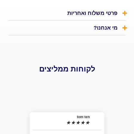
י משלוח ואחריות
אנחנו?
לקוחות ממליצים
el
★
האמת 
tom ten
★
★
★
★
★
למה ל
התרשמ