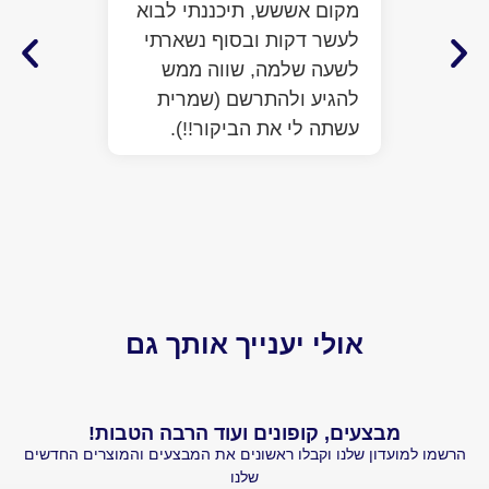
מקום אששש, תיכננתי לבוא
מלא מ
לעשר דקות ובסוף נשארתי
ממש ח
לשעה שלמה, שווה ממש
לעזור
להגיע ולהתרשם (שמרית
כבר ע
עשתה לי את הביקור!!).
הפתיע
יותר 
הביקו
אולי יענייך אותך גם
מבצעים, קופונים ועוד הרבה הטבות!
עדון שלנו וקבלו ראשונים את המבצעים והמוצרים החדשים
שלנו