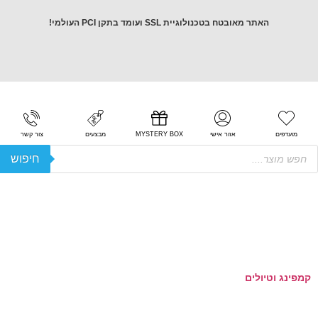
 מאובטח בטכנולוגיית SSL ועומד בתקן PCI העולמי!
אזור אישי
MYSTERY BOX
מבצעים
צור קשר
חיפוש
לים