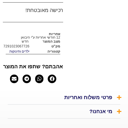
רכישה מאובטחת!
אחריות
12 חודשי אחריות ע"י היבואן
מצב המוצר
חדש
מק"ט
7291023067726
קטגוריה
ילדים ותינוקות
אהבתם? שתפו את המוצר
י משלוח ואחריות
אנחנו?