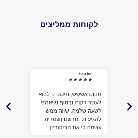
לקוחות ממליצים
el
★
האמת 
tom ten
★
★
★
★
★
למה ל
התרשמ
מקום אששש, תיכננתי לבוא
מלא מ
לעשר דקות ובסוף נשארתי
ממש ח
לשעה שלמה, שווה ממש
לעזור
להגיע ולהתרשם (שמרית
כבר ע
עשתה לי את הביקור!!).
הפתיע