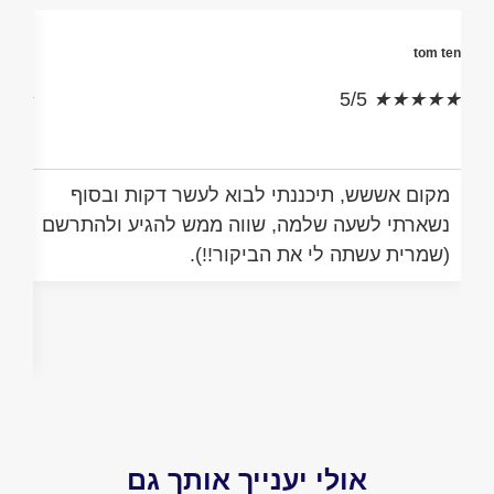
Ori Daniel
t
/5
★
★
★
★
★
5/5
★
★
ם אששש, תיכננתי לבוא לעשר דקות ובסוף
האמת שלא ה
רתי לשעה שלמה, שווה ממש להגיע ולהתרשם
התרשמתי לט
רית עשתה לי את הביקור!!).
והעובדים ממ
לקוחה שבאה
אותי שאין כ
הביקורת. מ
אולי יענייך אותך גם