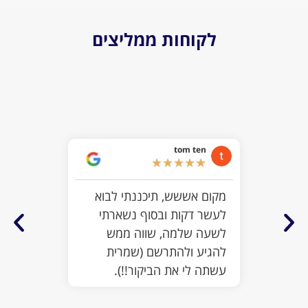
לקוחות ממליצים
iel
★
tom ten
האמת ש
★
★
★
★
★
לצפות 
מקום אששש, תיכננתי לבוא
לטובה 
לעשר דקות ובסוף נשארתי
שוות ו
לשעה שלמה, שווה ממש
ומראים
להגיע ולהתרשם (שמרית
שבאה כ
עשתה לי את הביקור!!).
נורא ה
גדולה 
ולכן ה