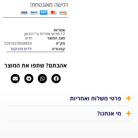
רכישה מאובטחת!
אחריות
12 חודשי אחריות ע"י היבואן
מצב המוצר
חדש
מק"ט
7291023058854
קטגוריה
ילדים ותינוקות
אהבתם? שתפו את המוצר
 משלוח ואחריות
נחנו?