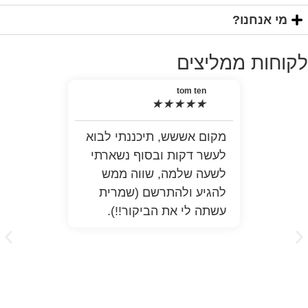
נו?
 ממליצים
tom ten
★
★
★
★
★
מקום אששש, תיכננתי לבוא
האמ
לעשר דקות ובסוף נשארתי
למה
לשעה שלמה, שווה ממש
התר
להגיע ולהתרשם (שמרית
מלא
עשתה לי את הביקור!!).
ממש
לעז
כבר
הפת
יות
הבי