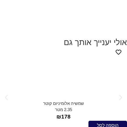
נייך אותך גם
שמשיה אלומיניום קוטר
2.35 מטר
₪
178
לסל
הוספה 