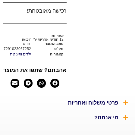
רכישה מאובטחת!
אחריות
12 חודשי אחריות ע"י היבואן
מצב המוצר
חדש
מק"ט
7291023067252
קטגוריה
ילדים ותינוקות
אהבתם? שתפו את המוצר
י משלוח ואחריות
אנחנו?