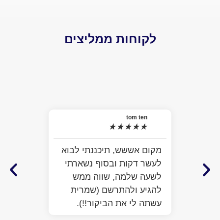
לקוחות ממליצים
el
★
האמת 
tom ten
★
★
★
★
★
למה ל
התרשמ
מקום אששש, תיכננתי לבוא
מלא מ
לעשר דקות ובסוף נשארתי
ממש ח
לשעה שלמה, שווה ממש
לעזור
להגיע ולהתרשם (שמרית
כבר ע
עשתה לי את הביקור!!).
הפתיע