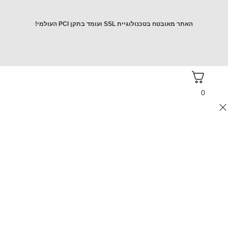
 מאובטח בטכנולוגיית SSL ועומד בתקן PCI העולמי!