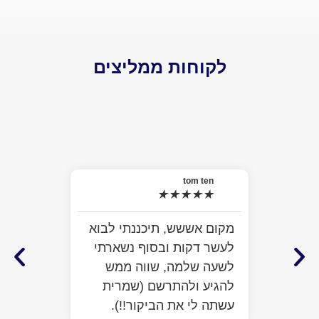
לקוחות ממליצים
el
★
האמת 
tom ten
★
★
★
★
★
למה ל
התרשמ
מקום אששש, תיכננתי לבוא
מלא מ
לעשר דקות ובסוף נשארתי
ממש ח
לשעה שלמה, שווה ממש
לעזור
להגיע ולהתרשם (שמרית
כבר ע
עשתה לי את הביקור!!).
הפתיע