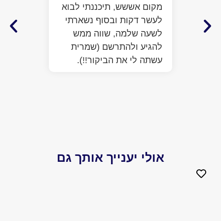
התרשמ
מקום אששש, תיכננתי לבוא
מלא מ
לעשר דקות ובסוף נשארתי
ממש ח
לשעה שלמה, שווה ממש
לעזור
להגיע ולהתרשם (שמרית
כבר ע
עשתה לי את הביקור!!).
הפתיע
יותר 
הביקו
אולי יענייך אותך גם