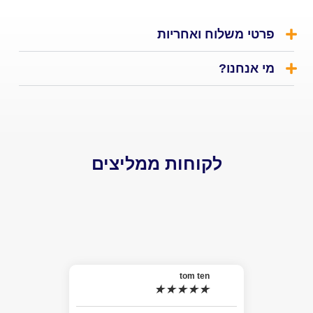
י משלוח ואחריות
אנחנו?
לקוחות ממליצים
el
★
האמת 
tom ten
★
★
★
★
★
למה ל