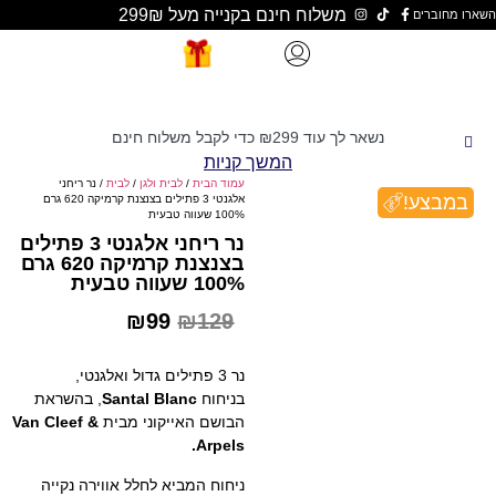
משלוח חינם בקנייה מעל 299₪
נשאר לך עוד
299
₪
כדי לקבל משלוח חינם
המשך קניות
עמוד הבית
/
לבית ולגן
/
לבית
/ נר ריחני
אלגנטי 3 פתילים בצנצנת קרמיקה 620 גרם
100% שעווה טבעית
נר ריחני אלגנטי 3 פתילים
בצנצנת קרמיקה 620 גרם
100% שעווה טבעית
₪
99
₪
129
נר 3 פתילים גדול ואלגנטי,
בניחוח
Santal Blanc
, בהשראת
הבושם האייקוני מבית
Van Cleef &
Arpels.
ניחוח המביא לחלל אווירה נקייה