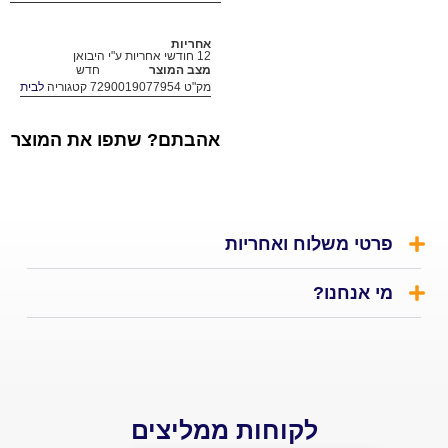
אחריות
12 חודשי אחריות ע"י היבואן
מצב המוצר
חדש
מק"ט
7290019077954
קטגוריה
לבית
אהבתם? שתפו את המוצר
י משלוח ואחריות
אנחנו?
לקוחות ממליצים