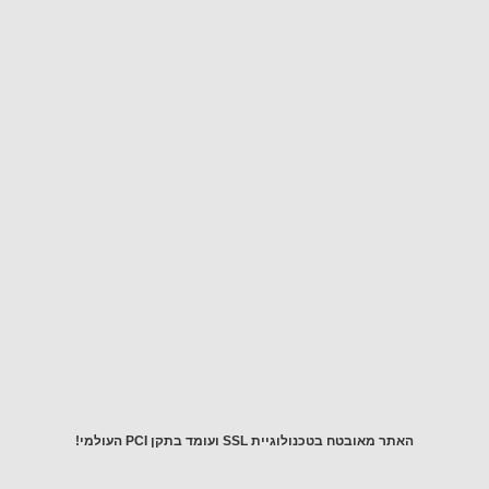
תחרות
פרטיות
ובמשלוח
מהיר.
צרו
איתנו
קשר
לכל
שאלה!
יש
לכם
שאלה?
התקשרו
אלינו
054-
5643976
 מאובטח בטכנולוגיית SSL ועומד בתקן PCI העולמי!