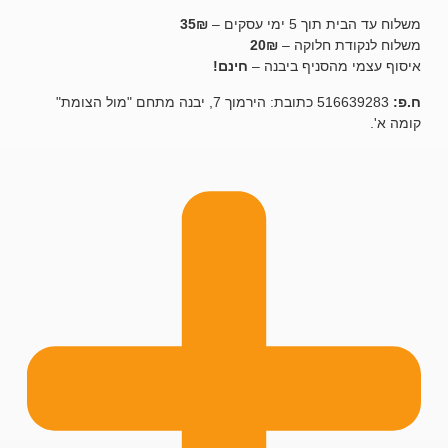
תוך 5 ימי עסקים –
35₪
קודת חלוקה –
20₪
מי מהסניף ביבנה –
חינם!
516639283 כתובת: הירמוך 7, יבנה מתחם "מול הצומת"