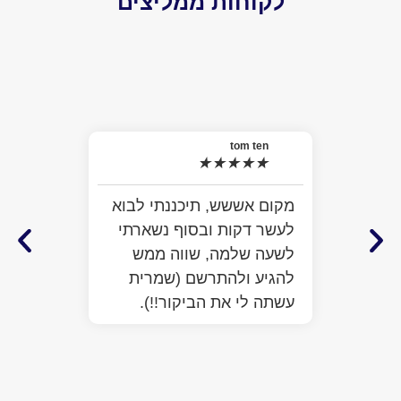
לקוחות ממליצים
el
★
האמת 
tom ten
★
★
★
★
★
למה ל
התרשמ
מקום אששש, תיכננתי לבוא
מלא מ
לעשר דקות ובסוף נשארתי
ממש ח
לשעה שלמה, שווה ממש
לעזור
להגיע ולהתרשם (שמרית
כבר ע
עשתה לי את הביקור!!).
הפתיע
יותר 
הביקו