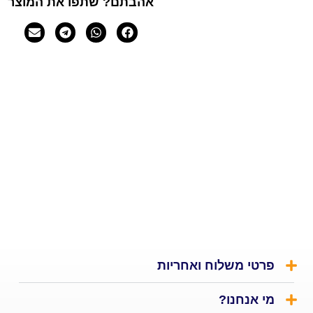
אהבתם? שתפו את המוצר
י משלוח ואחריות
אנחנו?