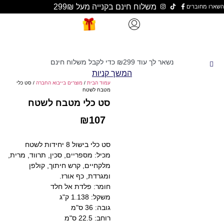
משלוח חינם בקנייה מעל 299₪
נשאר לך עוד
299
₪
כדי לקבל משלוח חינם
המשך קניות
עמוד הבית
/
מוצרים בייבוא החברה
/ סט כלי
מטבח לשטח
סט כלי מטבח לשטח
₪
107
סט כלי בישול 8 יחידות לשטח
מכיל: מספריים, סכין, תרווד, מרית,
מלקחיים, קרש חיתוך, קולפן
ומגרדת, כף אורז.
חומר: פלדת אל חלד
משקל: 1.138 ק"ג
גובה: 36 ס"מ
רוחב: 22.5 ס"מ