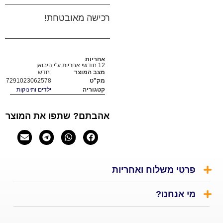
רכישה מאובטחת!
אחריות
12 חודשי אחריות ע"י היבואן
מצב המוצר
חדש
מק"ט
7291023062578
קטגוריה
ילדים ותינוקות
אהבתם? שתפו את המוצר
שלוח ואחריות
נו?