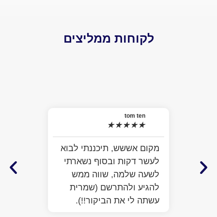
לקוחות ממליצים
 Daniel
★
★
★
האמת של
tom ten
★
★
★
★
★
למה לצפו
התרשמתי
מקום אששש, תיכננתי לבוא
מלא מציא
לעשר דקות ובסוף נשארתי
ממש חמוד
לשעה שלמה, שווה ממש
לעזור. ב
להגיע ולהתרשם (שמרית
כבר על ב
עשתה לי את הביקור!!).
הפתיע או