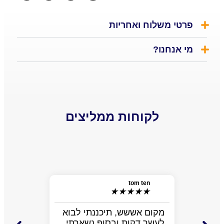
רטי משלוח ואחריות
 אנחנו?
לקוחות ממליצים
niel
★
★
tom ten
האמת ש
★
★
★
★
★
למה לצ
התרשמת
מקום אששש, תיכננתי לבוא
מלא מצ
לעשר דקות ובסוף נשארתי