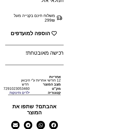
המלאי אזל
משלוח חינם בקנייה מעל
299₪
הוספה למועדפים
רכישה מאובטחת!
אחריות
12 חודשי אחריות ע"י היבואן
מצב המוצר
חדש
מק"ט
7291023053460
קטגוריה
ילדים ותינוקות
אהבתם? שתפו את
המוצר