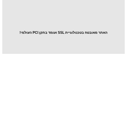
054-
5643976
אתר מאובטח בטכנולוגיית SSL ועומד בתקן PCI העולמי!