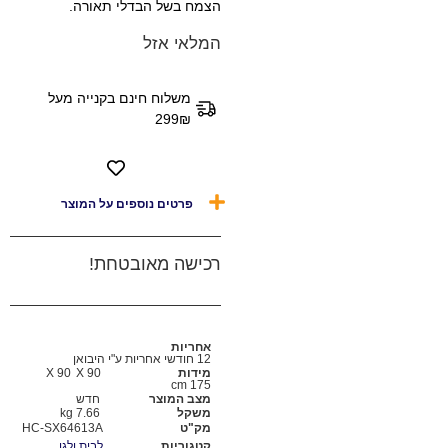
הצמח בשל הבדלי תאורה.
המלאי אזל
משלוח חינם בקנייה מעל
299₪
פרטים נוספים על המוצר
רכישה מאובטחת!
אחריות
12 חודשי אחריות ע"י היבואן
מידות
90 X
90 X
175 cm
מצב המוצר
חדש
משקל
7.66 kg
מק"ט
HC-SX64613A
קטגוריות
לבית ולגן
,