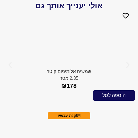
אולי יענייך אותך גם
שמשיה אלומיניום קוטר
2.35 מטר
₪
178
 לסל
הוספה ל
קנה עכשיו