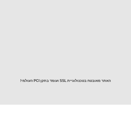
שאלה!
יש
לכם
שאלה?
התקשרו
אלינו
054-
5643976
 מאובטח בטכנולוגיית SSL ועומד בתקן PCI העולמי!