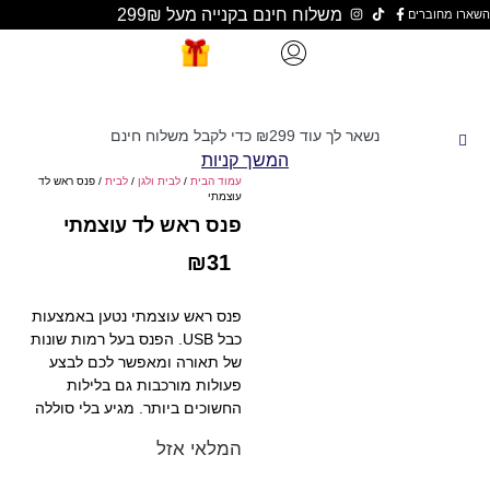
משלוח חינם בקנייה מעל 299₪
נשאר לך עוד
299
₪
כדי לקבל משלוח חינם
המשך קניות
עמוד הבית
/
לבית ולגן
/
לבית
/ פנס ראש לד
עוצמתי
פנס ראש לד עוצמתי
₪
31
פנס ראש עוצמתי נטען באמצעות
כבל USB. הפנס בעל רמות שונות
של תאורה ומאפשר לכם לבצע
פעולות מורכבות גם בלילות
החשוכים ביותר. מגיע בלי סוללה
המלאי אזל