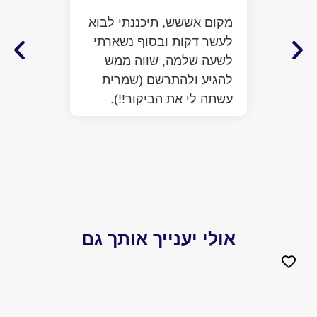
התרשמ
מקום אששש, תיכננתי לבוא
מלא מ
לעשר דקות ובסוף נשארתי
ממש ח
לשעה שלמה, שווה ממש
לעזור
להגיע ולהתרשם (שמרית
כבר ע
עשתה לי את הביקור!!).
הפתיע
יותר 
הביקו
אולי יענייך אותך גם