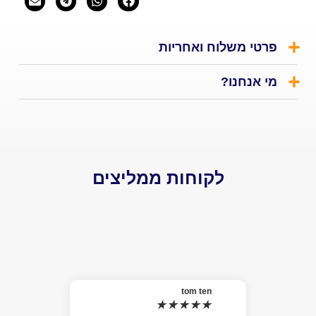
י משלוח ואחריות
אנחנו?
לקוחות ממליצים
el
★
האמת 
tom ten
★
★
★
★
★
למה ל