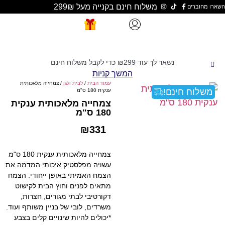
משלוח חינם בקנייה מעל 299₪
נשאר לך עוד
299
₪
כדי לקבל משלוח חינם
המשך קניות
עמוד הבית
/
לבית ולגן
/ צמחייה מלאכותית
ינם!
ענקית 180 ס"מ
צמחייה מלאכותית ענקית
180 ס"מ
₪
331
צמחייה מלאכותית ענקית 180 ס"מ
עשויה מפלסטיק איכותי המדמה את
הצמח האמיתי באופן ייחודי. הצמח
מתאים לפנים וחוץ הבית לקישוט
דקורטיבי לבתי מגורים, חצרות,
משרדים, לובי של בניין משותף ועוד.
*יכולים להיות שינויים קלים בצבע