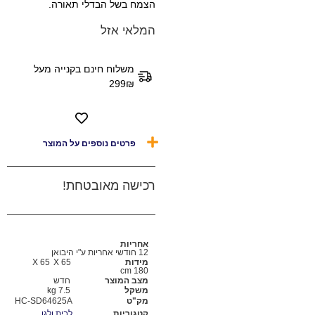
הצמח בשל הבדלי תאורה.
המלאי אזל
משלוח חינם בקנייה מעל
299₪
פרטים נוספים על המוצר
רכישה מאובטחת!
אחריות
12 חודשי אחריות ע"י היבואן
מידות
65 X
65 X
180 cm
מצב המוצר
חדש
משקל
7.5 kg
מק"ט
HC-SD64625A
קטגוריות
לבית ולגן
,