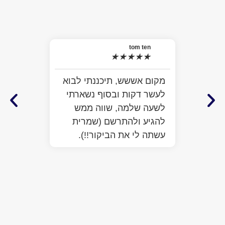
el
★
האמת 
tom ten
★
★
★
★
★
למה ל
התרשמ
מקום אששש, תיכננתי לבוא
מלא מ
לעשר דקות ובסוף נשארתי
ממש ח
לשעה שלמה, שווה ממש
לעזור
להגיע ולהתרשם (שמרית
כבר ע
עשתה לי את הביקור!!).
הפתיע
יותר 
הביקו