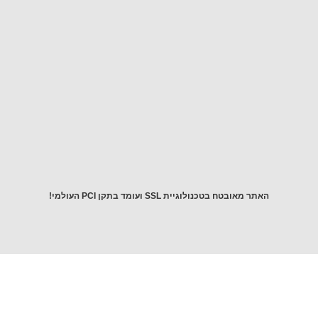
שאלה!
יש
לכם
שאלה?
התקשרו
אלינו
054-
5643976
 מאובטח בטכנולוגיית SSL ועומד בתקן PCI העולמי!