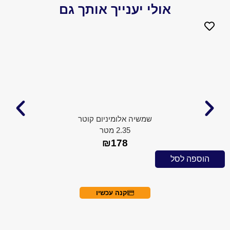
אולי יענייך אותך גם
שמשיה אלומיניום קוטר
2.35 מטר
₪
178
 לסל
הוספה ל
קנה עכשיו