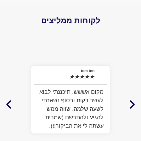
לקוחות ממליצים
el
★
האמת 
tom ten
★
★
★
★
★
למה ל
התרשמ
מקום אששש, תיכננתי לבוא
מלא מ
לעשר דקות ובסוף נשארתי
ממש ח
לשעה שלמה, שווה ממש
לעזור
להגיע ולהתרשם (שמרית
כבר ע
עשתה לי את הביקור!!).
הפתיע
יותר 