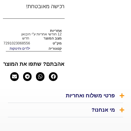
רכישה מאובטחת!
אחריות
12 חודשי אחריות ע"י היבואן
מצב המוצר
חדש
מק"ט
7291023068556
קטגוריה
ילדים ותינוקות
אהבתם? שתפו את המוצר
י משלוח ואחריות
אנחנו?