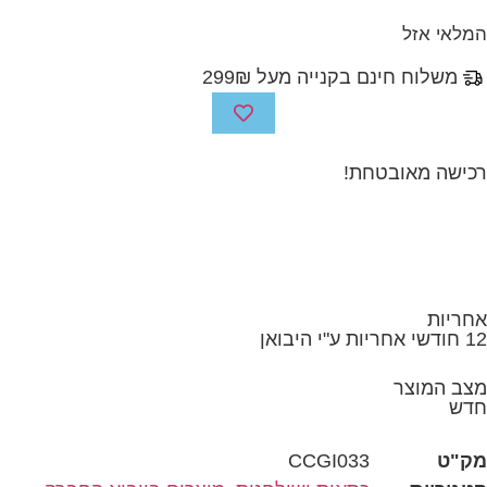
נם בקנייה מעל 299₪
בטחת!
CCGI033