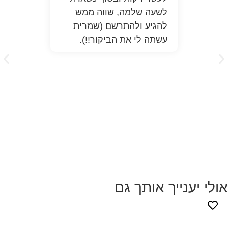
לשעה שלמה, שווה ממש
התר
להגיע ולהתרשם (שמרית
מלא
עשתה לי את הביקור!!).
ממש
לעז
כבר
הפת
יות
הבי
נייך אותך גם