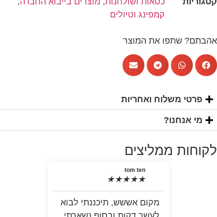
כסאות ושולחנות
,
מוצרים בייבוא החברה
,
קמפינג וטיולים
פו את המוצר
שלוח ואחריות
נו?
 ממליצים
tom ten
★
★
★
★
★
מקום אששש, תיכננתי לבוא
האמ
לעשר דקות ובסוף נשארתי
למה