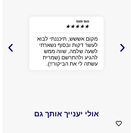
niel
★
★
tom ten
האמת ש
★
★
★
★
★
למה לצ
התרשמת
מקום אששש, תיכננתי לבוא
מלא מצ
לעשר דקות ובסוף נשארתי
ממש חמ
לשעה שלמה, שווה ממש
לעזור.
להגיע ולהתרשם (שמרית
כבר על
עשתה לי את הביקור!!).
הפתיע 
יותר ש
הביקור
אולי יענייך אותך גם