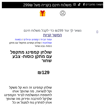
ים
משלוח חינם בקנייה מעל 299₪
נשאר לך עוד
299
₪
כדי לקבל משלוח חינם
המשך קניות
עמוד הבית
/
קמפינג וטיולים
/
כסאות
ושולחנות
/ שולחן קמפינג מתקפל עם מתקן
כוסות- צבע שחור
שולחן קמפינג מתקפל
עם מתקן כוסות- צבע
שחור
₪
129
שולחן קמפינג זה הוא קל משקל
וקל לנשיאה, מה שהופך אותו
לתוספת המושלמת לציוד הקמפינג
שלךקל להרכבה ופירוק מה שהופך
אותו לפתרון נוח למנגל או כל