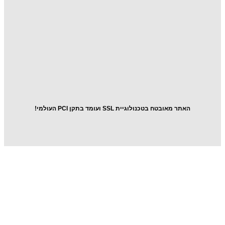
יש
לכם
שאלה?
התקשרו
אלינו
054-
5643976
אתר מאובטח בטכנולוגיית SSL ועומד בתקן PCI העולמי!