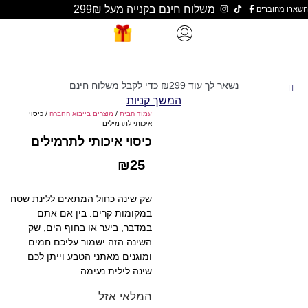
משלוח חינם בקנייה מעל 299₪
נשאר לך עוד
299
₪
כדי לקבל משלוח חינם
המשך קניות
עמוד הבית
/
מוצרים בייבוא החברה
/ כיסוי
איכותי לתרמילים
כיסוי איכותי לתרמילים
₪
25
שק שינה כחול המתאים ללינת שטח
במקומות קרים. בין אם אתם
במדבר, ביער או בחוף הים, שק
השינה הזה ישמור עליכם חמים
ומוגנים מאתני הטבע וייתן לכם
שינה לילית נעימה.
המלאי אזל