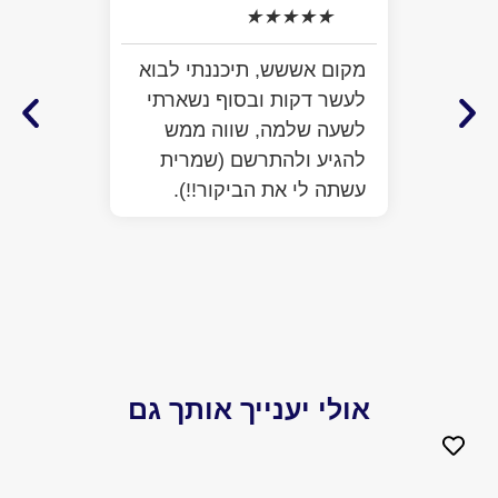
★
★
★
★
★
למה ל
התרשמ
מקום אששש, תיכננתי לבוא
מלא מ
לעשר דקות ובסוף נשארתי
ממש ח
לשעה שלמה, שווה ממש
לעזור
להגיע ולהתרשם (שמרית
כבר ע
עשתה לי את הביקור!!).
הפתיע
יותר 
הביקו
אולי יענייך אותך גם