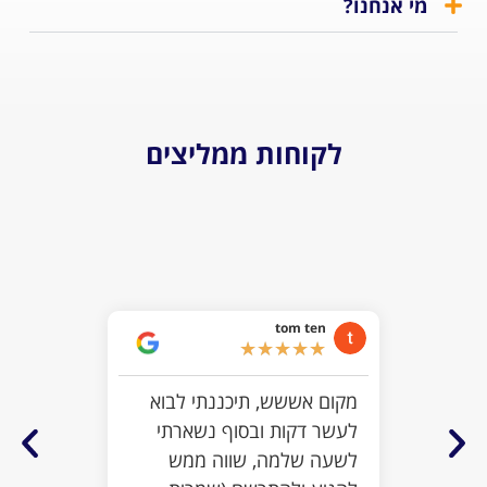
נחנו?
לקוחות ממליצים
iel
★
tom ten
האמת ש
★
★
★
★
★
לצפות 
מקום אששש, תיכננתי לבוא
לטובה 
לעשר דקות ובסוף נשארתי
שוות ו
לשעה שלמה, שווה ממש
ומראים