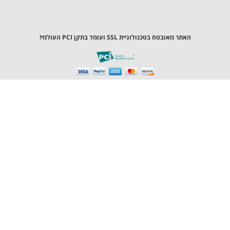
ר מאובטח בטכנולוגיית SSL ועומד בתקן PCI העולמי!