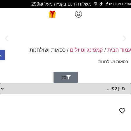
משלוח חינם בקנייה מעל 299₪
ארו מחוברים
וד הבית
/
קמפינג וטיולים
/ כסאות ושולחנות
פתח סר
כסאות ושולחנות
סנן