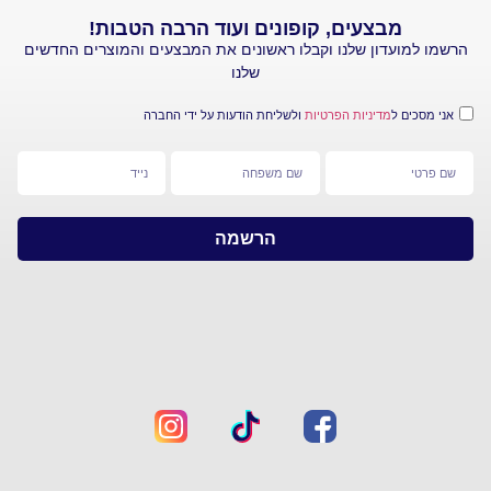
מבצעים, קופונים ועוד הרבה הטבות!
עדון שלנו וקבלו ראשונים את המבצעים והמוצרים החדשים
שלנו
 ל
מדיניות הפרטיות
ולשליחת הודעות על ידי החברה
הרשמה
מפת
צרו
אתר
קשר
חברת
ראשי
סי
אנד
יצירת
איי
קשר
–
קליק
אזור
סטור