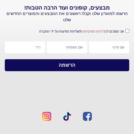
מבצעים, קופונים ועוד הרבה הטבות!
עדון שלנו וקבלו ראשונים את המבצעים והמוצרים החדשים
שלנו
 ל
מדיניות הפרטיות
ולשליחת הודעות על ידי החברה
הרשמה
מפת
צרו
אתר
קשר
חברת
ראשי
סי
אנד
יצירת
איי
קשר
–
קליק
אזור
סטור