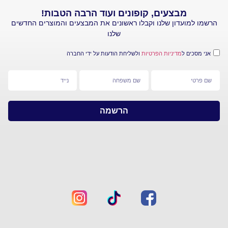
מבצעים, קופונים ועוד הרבה הטבות!
עדון שלנו וקבלו ראשונים את המבצעים והמוצרים החדשים
שלנו
 ל
מדיניות הפרטיות
ולשליחת הודעות על ידי החברה
הרשמה
מפת
צרו
אתר
קשר
חברת
ראשי
סי
אנד
יצירת
איי
קשר
–
קליק
אזור
סטור