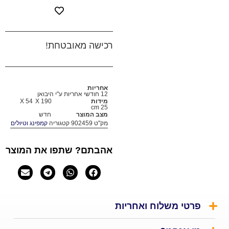
רכישה מאובטחת!
אחריות
12 חודשי אחריות ע"י היבואן
מידות
190 X
54 X
25 cm
מצב המוצר
חדש
מק"ט
902459
קטגוריה
קמפינג וטיולים
אהבתם? שתפו את המוצר
י משלוח ואחריות