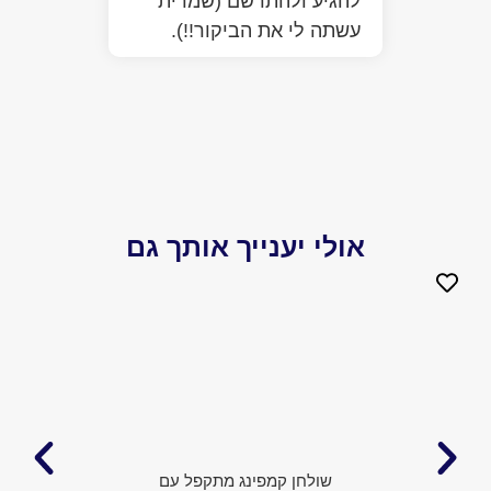
להגיע ולהתרשם (שמרית
כבר ע
עשתה לי את הביקור!!).
הפתיע
יותר 
הביקו
אולי יענייך אותך גם
שולחן קמפינג מתקפל עם