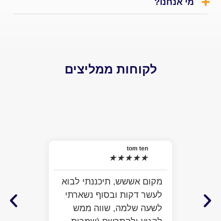
אנחנו?
לקוחות ממליצים
el
★
האמת 
tom ten
★
★
★
★
★
למה ל
התרשמ
מקום אששש, תיכננתי לבוא
מלא מ
לעשר דקות ובסוף נשארתי
ממש ח
לשעה שלמה, שווה ממש
לעזור