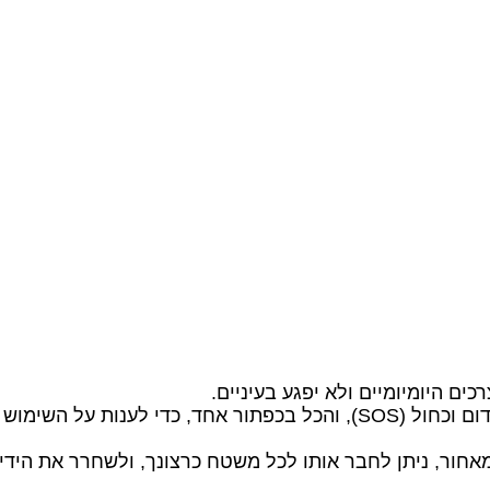
בעל 4 מצבי תאורה: אור גבוה/אור נמוך/אור אדום/מהבהב אדום וכחול (SOS), 
ור, ניתן לחבר אותו לכל משטח כרצונך, ולשחרר את הידיים ב