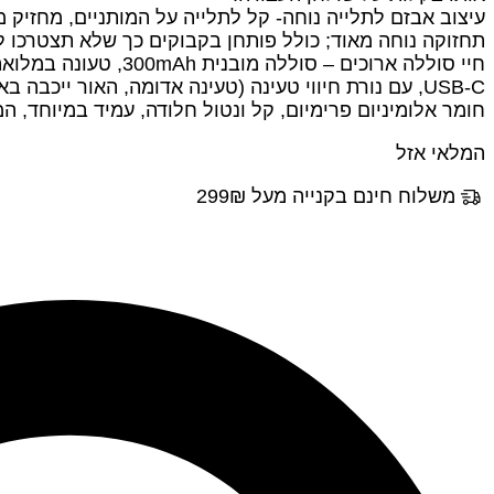
עיצוב אבזם לתלייה נוחה- קל לתלייה על המותניים, מחזיק מ
תחזוקה נוחה מאוד; כולל פותחן בקבוקים כך שלא תצטרכו ל
USB-C, עם נורת חיווי טעינה (טעינה אדומה, האור ייכבה באופן בטעינה מלאה)
חומר אלומיניום פרימיום, קל ונטול חלודה, עמיד במיוחד, המוצר שוקל רק 59 גרם, מתאים לנשיאת כיס; עיצוב אטום לחלוטין עמיד במים PX4
המלאי אזל
משלוח חינם בקנייה מעל 299₪