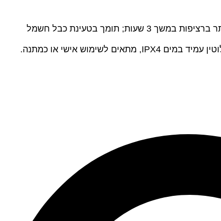
חיי סוללה ארוכים – סוללה מובנית 300mAh, טעונה במלואה תוך שעתיים (5V/1A), ניתן להשתמש בבהירות הגבוהה ביותר ברציפות במשך 3 שעות; תומך בטעינת כבל חשמל