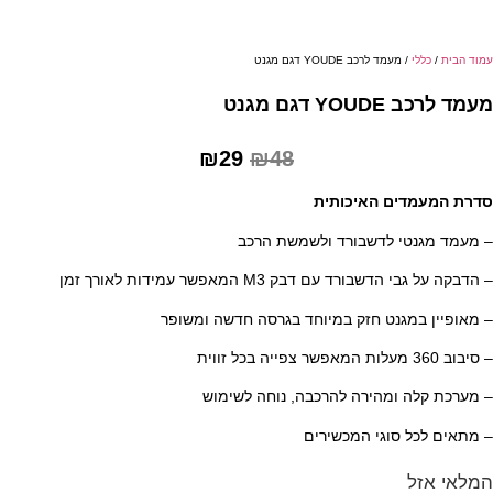
לי
/ מעמד לרכב YOUDE דגם מגנט
דגם מגנט
המחיר
המחיר
₪
29
₪
48
המקורי
הנוכחי
דים האיכותית
היה:
הוא:
נטי לדשבורד ולשמשת הרכב
₪29.
₪48.
בורד עם דבק M3 המאפשר עמידות לאורך זמן
במגנט חזק במיוחד בגרסה חדשה ומשופר
ה ומהירה להרכבה, נוחה לשימוש
ל סוגי המכשירים
ל