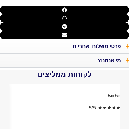
 משלוח ואחריות
חנו?
לקוחות ממליצים
Ori Daniel
t
/5
★
★
★
★
★
5/5
★
★