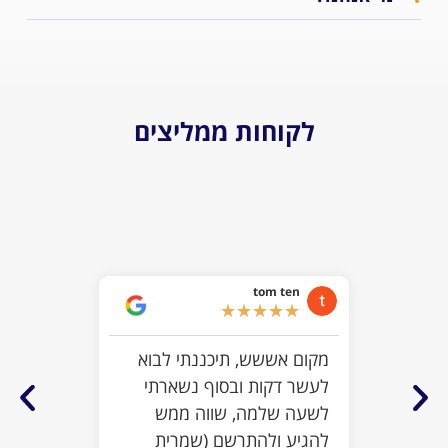
לקוחות ממליצים
iel
★
tom ten
האמת ש
★
★
★
★
★
לצפות 
מקום אששש, תיכננתי לבוא
לטובה 
לעשר דקות ובסוף נשארתי
שוות ו
לשעה שלמה, שווה ממש
ומראים
להגיע ולהתרשם (שמרית
שבאה כ