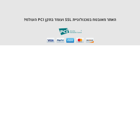
ר מאובטח בטכנולוגיית SSL ועומד בתקן PCI העולמי!